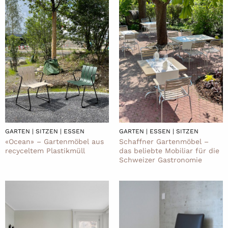
GARTEN | SITZEN | ESSEN
GARTEN | ESSEN | SITZEN
«Ocean» – Gartenmöbel aus
Schaffner Gartenmöbel –
recyceltem Plastikmüll
das beliebte Mobiliar für die
Schweizer Gastronomie