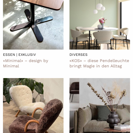
ESSEN | EXKLUSIV
DIVERSES
«Minimal» – design by
«KOS» – diese Pendelleuchte
Minimal
bringt Magie in den Alltag