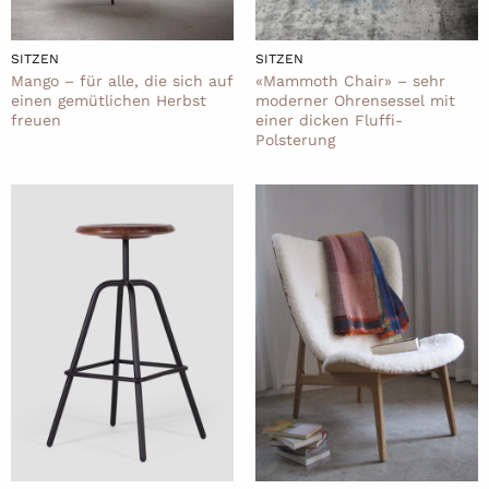
SITZEN
SITZEN
Mango – für alle, die sich auf
«Mammoth Chair» – sehr
einen gemütlichen Herbst
moderner Ohrensessel mit
freuen
einer dicken Fluffi-
Polsterung