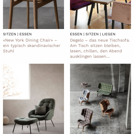
ESSEN | SITZEN | LIEGEN
SITZEN | ESSEN
Degelo – das neue Tischsofa.
«New York Dining Chair» –
Am Tisch sitzen bleiben,
ein typisch skandinavischer
lesen, chillen, den Abend
Stuhl
ausklingen lassen…