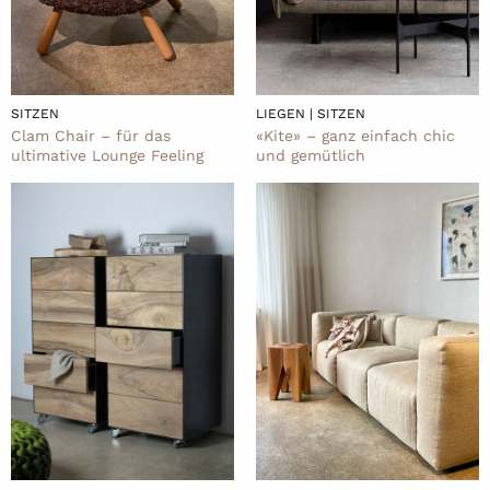
LIEGEN | SITZEN
SITZEN
«Kite» – ganz einfach chic
Clam Chair – für das
und gemütlich
ultimative Lounge Feeling