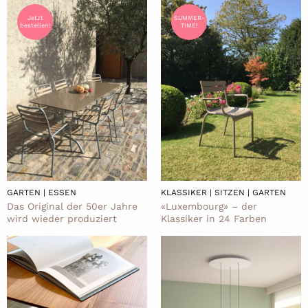
Jetzt
SUMMER-
bestellen!
TIME!
GARTEN | ESSEN
KLASSIKER | SITZEN | GARTEN
Das Original der 50er Jahre
«Luxembourg» – der
wird wieder produziert
Klassiker in 24 Farben