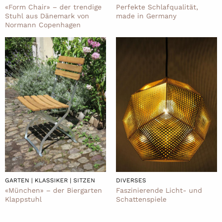
«Form Chair» – der trendige
Perfekte Schlafqualität,
Stuhl aus Dänemark von
made in Germany
Normann Copenhagen
GARTEN | KLASSIKER | SITZEN
DIVERSES
«München» – der Biergarten
Faszinierende Licht- und
Klappstuhl
Schattenspiele