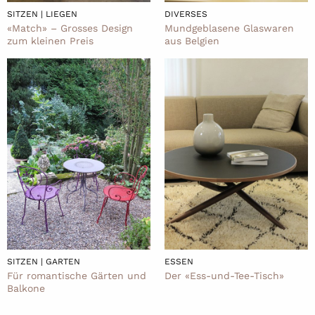
SITZEN | LIEGEN
DIVERSES
«Match» – Grosses Design
Mundgeblasene Glaswaren
zum kleinen Preis
aus Belgien
SITZEN | GARTEN
ESSEN
Für romantische Gärten und
Der «Ess-und-Tee-Tisch»
Balkone