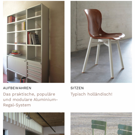
AUFBEWAHREN
SITZEN
Das praktische, populäre
Typisch holländisch!
und modulare Aluminium-
Regal-System