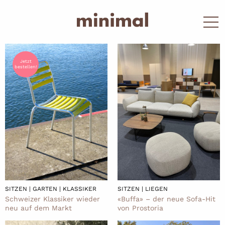
Jetzt
bestellen!
SITZEN | GARTEN | KLASSIKER
SITZEN | LIEGEN
Schweizer Klassiker wieder
«Buffa» – der neue Sofa-Hit
neu auf dem Markt
von Prostoria