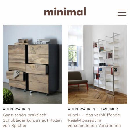
AUFBEWAHREN
AUFBEWAHREN | KLASSIKER
Ganz schön praktisch!
«Pool» – das verblüffende
Schubladenkorpus auf Rollen
Regal-Konzept in
von Spicher
verschiedenen Variationen