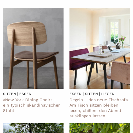
ESSEN | SITZEN | LIEGEN
SITZEN | ESSEN
Degelo – das neue Tischsofa.
«New York Dining Chair» –
Am Tisch sitzen bleiben,
ein typisch skandinavischer
lesen, chillen, den Abend
Stuhl
ausklingen lassen…