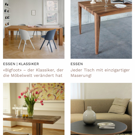
ESSEN | KLASSIKER
ESSEN
«Bigfoot» – der Klassiker, der
Jeder Tisch mit einzigartiger
die Möbelwelt verändert hat
Maserung!