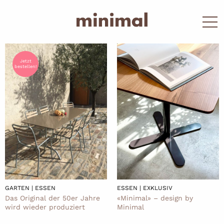
Jetzt
bestellen!
GARTEN | ESSEN
ESSEN | EXKLUSIV
Das Original der 50er Jahre
«Minimal» – design by
wird wieder produziert
Minimal