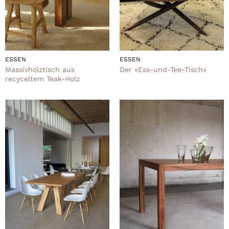
ESSEN
ESSEN
Massivholztisch aus
Der «Ess-und-Tee-Tisch»
recyceltem Teak-Holz