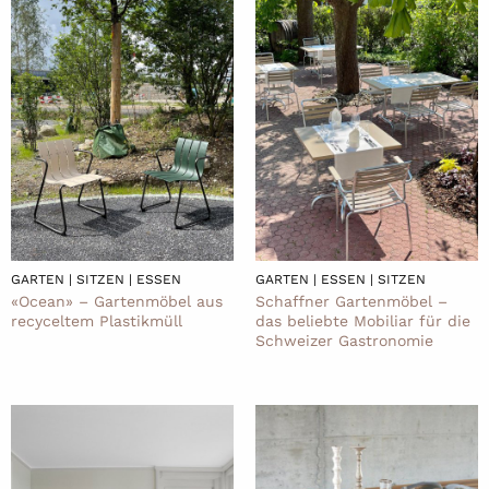
GARTEN | SITZEN | ESSEN
GARTEN | ESSEN | SITZEN
«Ocean» – Gartenmöbel aus
Schaffner Gartenmöbel –
recyceltem Plastikmüll
das beliebte Mobiliar für die
Schweizer Gastronomie