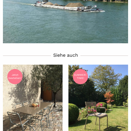
Siehe auch
Jetzt
SUMMER-
bestellen!
TIME!