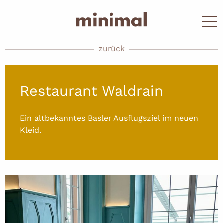
zurück
Restaurant Waldrain
Ein altbekanntes Basler Ausflugsziel im neuen
Kleid.