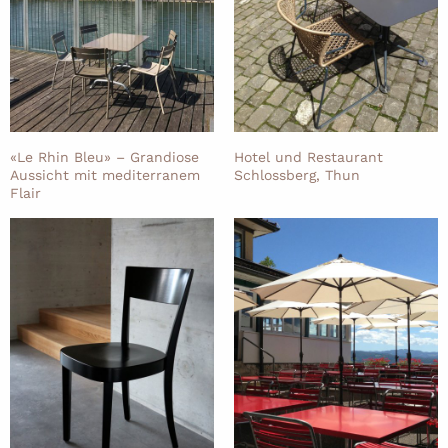
«Le Rhin Bleu» – Grandiose
Hotel und Restaurant
Aussicht mit mediterranem
Schlossberg, Thun
Flair